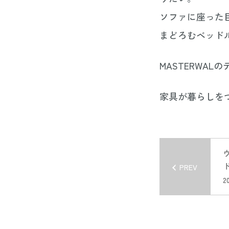
ソファに座った
まどろむベッド
MASTERWA
家具が暮らしを
PREV
動
20
t