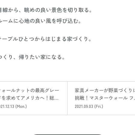
目線から、眺めの良い景色を切り取る。
ルームに心地の良い風を呼び込む。
Lのテーブルひとつからはじまる家づくり。
つくり、帰りたい家になる。
ウォールナットの最高グレー
家具メーカーが野菜づくり
ドを求めてアメリカへ！総移
挑戦！マスターウォール フ
距離1881kmの旅【akase
ァーム 【akase times vol.3
21.12.13 (Mon.)
2021.09.03 (Fri.)
imes vol.5】