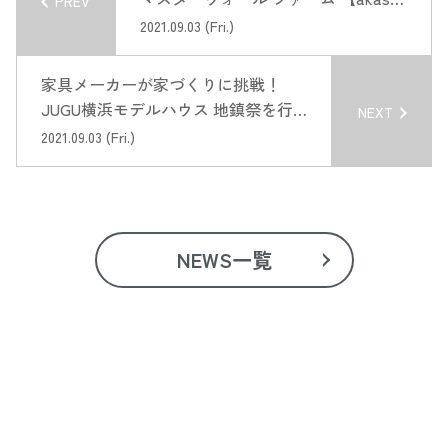
PREV
times vol.3】
2021.09.03 (Fri.)
家具メーカーが家づくりに挑戦！
JUGU横浜モデルハウス 地鎮祭を行
NEXT
いました 【akase times vol.1】
2021.09.03 (Fri.)
NEWS一覧