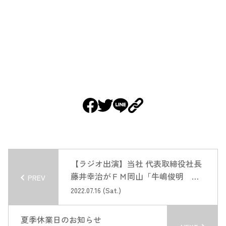
【ラジオ出演】当社 代表取締役社長
藤井幸治がＦＭ岡山「牛嶋俊明 ド
PREV
リームファクトリー」に出演しま
2022.07.16 (Sat.)
す。
夏季休業日のお知らせ