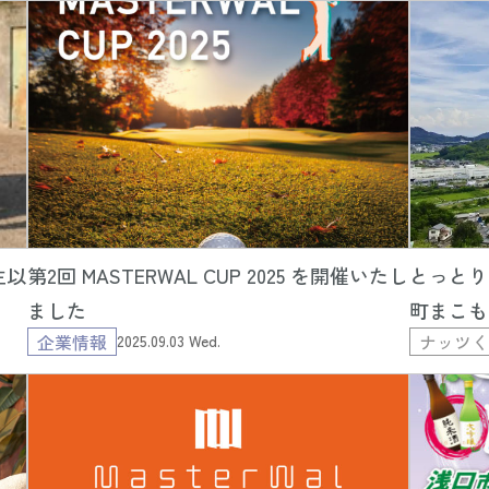
生以
第2回 MASTERWAL CUP 2025 を開催いたし
とっとり
ました
町まこも
企業情報
ナッツ
2025.09.03 Wed.