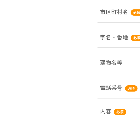
市区町村名
必
字名・番地
必
建物名等
電話番号
必須
内容
必須