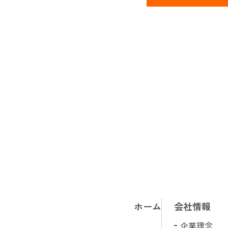
7)個人情報の利用
用目的の通知、開示
な期間内に対応いた
   尚、個人情報に関する弊社の問合せ先は次の通りです。

AKASE GROUP 
TEL:0865-64-5111

ホーム
会社情報
企業理念