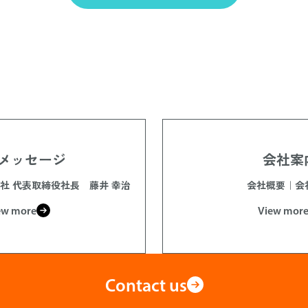
事業活動、店舗や催事に関するご案内、アンケート調査、その他家具等に関す
め。

た企業のカタログ・DM・試供品・商品・サービスなどを案内させていただくた
ービス開発、統計データ作成のため。

い合わせに対して回答を行うため。

の任意性と結果 個人情報の提供はご本人の任意で行うことができますが、必用
なかった場合は2)項に記されたサービスを提供できない場合があります。

メッセージ
会社案
提供

式会社 代表取締役社長 藤井 幸治
会社概要｜会
 弊社では2)項に記された目的を達成するために、業務の一部を委託する場合が
ew more
View mor
に取り扱っている委託先を選定し、個人情報の適正管理や機密の保持に関し
す。

識できない方法による個人情報の取得

Contact us