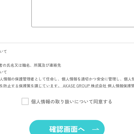
いて

理者の氏名又は職名、所属及び連絡先

いて

人情報の保護管理者として任命し、個人情報を適切かつ安全に管理し、個人情
防止する保護策を講じています。 AKASE GROUP 株式会社 個人情報保護管
個人情報の取り扱いについて同意する


確認画面へ
やカタログ及びDMの送付、関連するアフターサービス、新商品・サービスな

