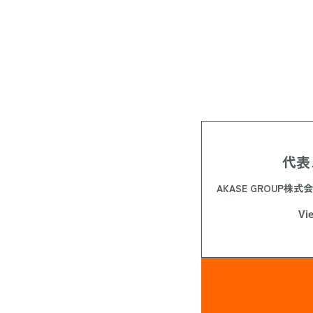
2通信販売に関する
供させていただくた
3当社が適正と定め
4今後の商品及びサ
5お客様からのお問
3)個人情報の提供
たは全部を提供され
代表
4)個人情報の第三者
   提供された個人情報は、法令に基づく場合を除き、第三者への提供はいたしません。

AKASE GROUP株
5)個人情報の委託
Vi
合、個人情報を適切
切な管理を実施しま
6)本人が容易に認
   弊社では、本人が容易に認識できない方法による個人情報の取得は行っておりません。
