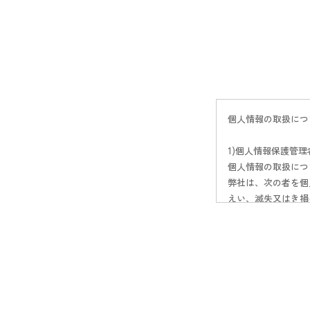
個人情報の取扱につ
1)個人情報保護管
個人情報の取扱につ
弊社は、次の者を個
えい、滅失又はき損を
横山 和幸

2)個人情報の利用目的
   提供される個人情報は、次に記された目的のために弊社の正当な事業範囲内で利用いたします。

   ・購入申込書、アンケート情報、会員情報、応募情報、各種問合せ等に対するお客様情報

1商品の発送、粗品
させていただくため。