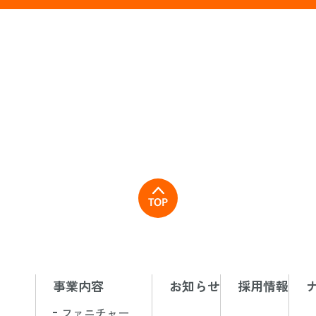
停止、開示、訂正・削除等の応諾 弊社では、ご本人からの求めにより自己に関
、訂正・削除及び利用・ 提供の停止に応諾しております。その際はご本人様
します。

株式会社 個人情報問合せ窓口

事業内容
お知らせ
採用情報
ファニチャー