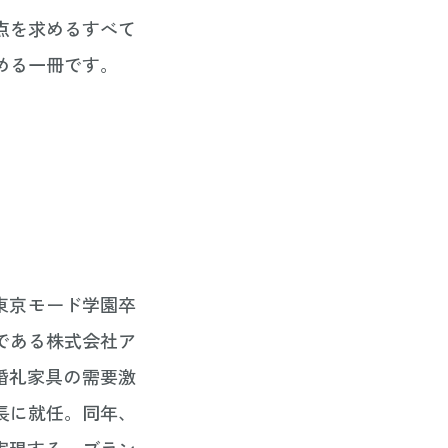
点を求めるすべて
める一冊です。
。東京モード学園卒
である株式会社ア
た婚礼家具の需要激
長に就任。同年、
実現する。ブラン