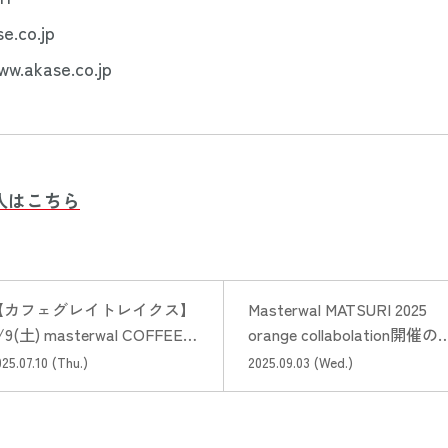
e.co.jp
w.akase.co.jp
入はこちら
【カフェグレイトレイクス】
Masterwal MATSURI 2025
/9(土) masterwal COFFEEと
orange collabolation開催の
してグランドオープン
知らせ
25.07.10 (Thu.)
2025.09.03 (Wed.)